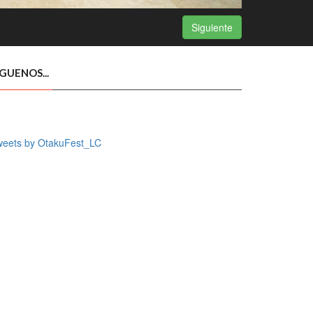
Siguiente
ÍGUENOS...
weets by OtakuFest_LC