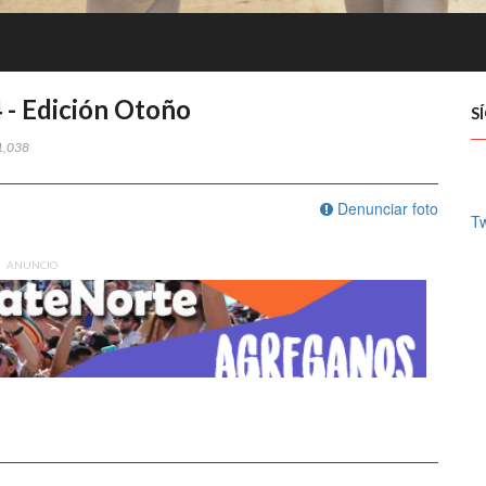
- Edición Otoño
S
1,038
Denunciar foto
T
ANUNCIO