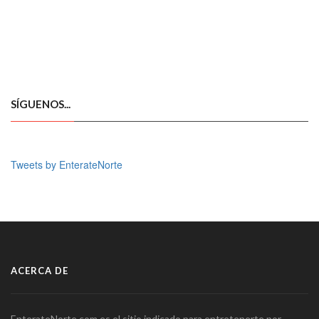
SÍGUENOS...
Tweets by EnterateNorte
ACERCA DE
EnterateNorte.com es el sitio indicado para entretenerte por