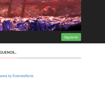
Siguiente
ÍGUENOS...
eets by EnterateNorte