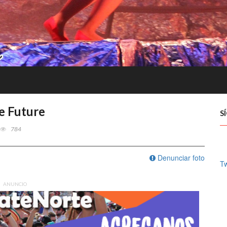
e Future
S
784
Denunciar foto
Tw
ANUNCIO