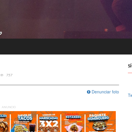
S
757
Denunciar foto
Tw
ANUNCIO