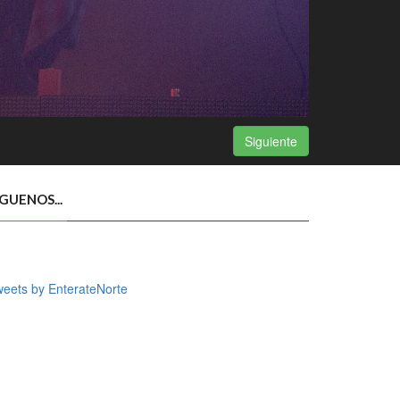
Siguiente
ÍGUENOS...
eets by EnterateNorte