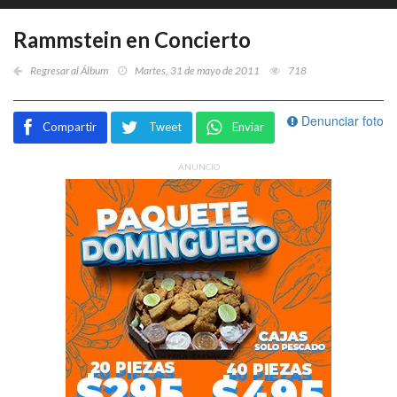
Rammstein en Concierto
Regresar al Álbum
Martes, 31 de mayo de 2011
718
Denunciar foto
Compartir
Tweet
Enviar
ANUNCIO