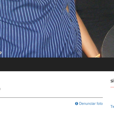
S
3
Denunciar foto
Tw