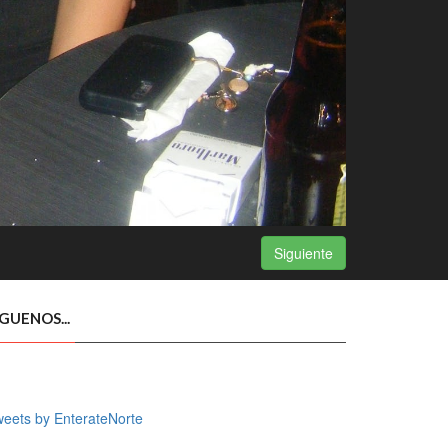
Siguiente
ÍGUENOS...
eets by EnterateNorte