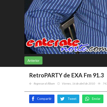
Anterior
RetroPARTY de EXA Fm 91.3
Regresar al Álbum
Viernes, 16 de abril de 2010
74
Compartir
Tweet
Enviar