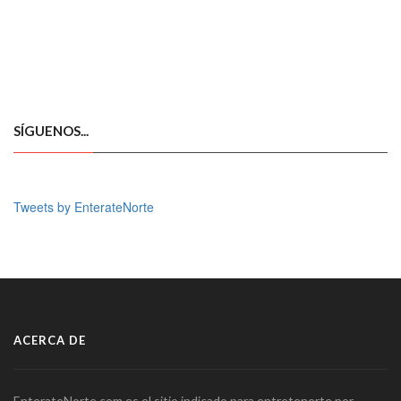
SÍGUENOS...
Tweets by EnterateNorte
ACERCA DE
EnterateNorte.com es el sitio indicado para entretenerte por