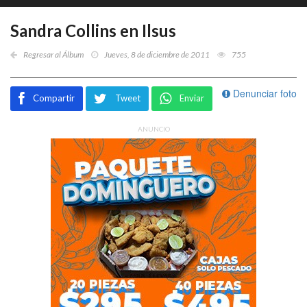
Sandra Collins en Ilsus
Regresar al Álbum
Jueves, 8 de diciembre de 2011
755
Denunciar foto
Compartir
Tweet
Enviar
ANUNCIO