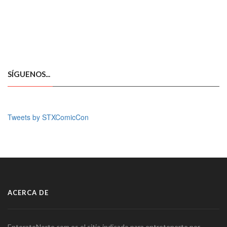
SÍGUENOS...
Tweets by STXComicCon
ACERCA DE
EnterateNorte.com es el sitio indicado para entretenerte por