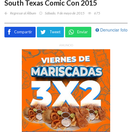
South Texas Comic Con 2015
Regresar al Álbum
Sábado, 9 de mayo de 2015
675
Denunciar foto
Compartir
Tweet
Enviar
ANUNCIO