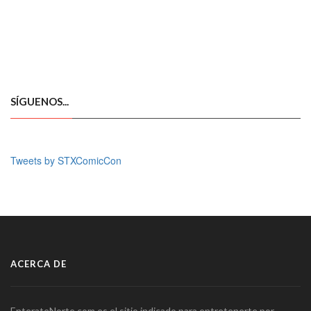
SÍGUENOS...
Tweets by STXComicCon
ACERCA DE
EnterateNorte.com es el sitio indicado para entretenerte por