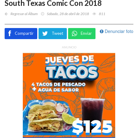
South Texas Comic Con 2018
Regresar al Álbum
Sábado, 28 de abril de 2018
811
Denunciar foto
Compartir
Tweet
Enviar
ANUNCIO