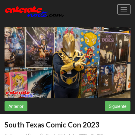
Toggl
navig
Anterior
Siguiente
South Texas Comic Con 2023