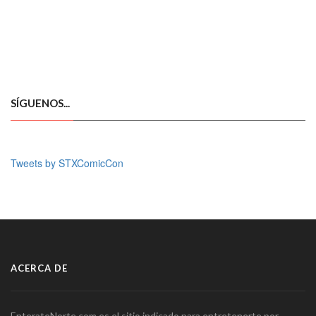
SÍGUENOS...
Tweets by STXComicCon
ACERCA DE
EnterateNorte.com es el sitio indicado para entretenerte por