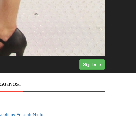
Siguiente
ÍGUENOS...
eets by EnterateNorte