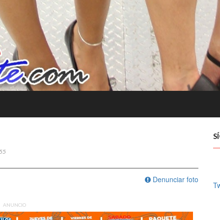
S
55
Denunciar foto
Tw
ANUNCIO