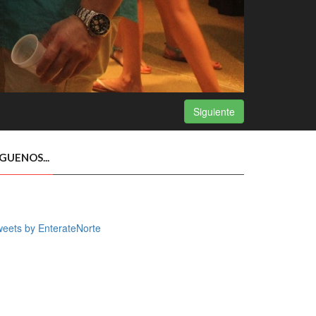
Siguiente
ÍGUENOS...
eets by EnterateNorte