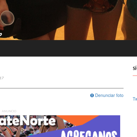
S
17
Denunciar foto
Tw
ANUNCIO