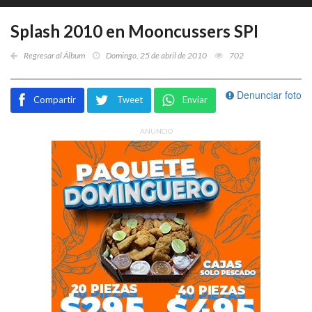
Splash 2010 en Mooncussers SPI
Regresar al Álbum
Domingo, 25 de abril de 2010
702
Denunciar foto
Compartir
Tweet
Enviar
ANUNCIO