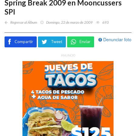
Spring Break 2009 en Mooncussers
SPI
Regresar al Álbum
Domingo, 22 de marzo de 2009
693
Denunciar foto
Compartir
Tweet
Enviar
ANUNCIO