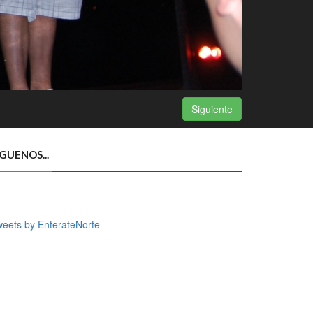
Siguiente
ÍGUENOS...
eets by EnterateNorte