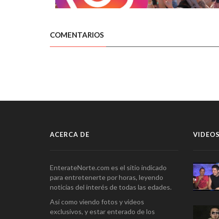
COMENTARIOS
ACERCA DE
VIDEOS
EnterateNorte.com es el sitio indicado
para entretenerte por horas, leyendo
noticias del interés de todas las edades.
Así como viendo fotos y videos
exclusivos, y estar enterado de los