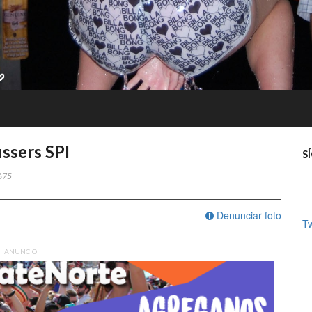
ssers SPI
S
675
Denunciar foto
Tw
ANUNCIO