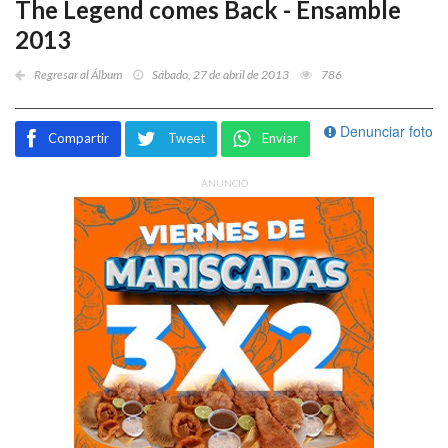
The Legend comes Back - Ensamble
2013
Regresar al Álbum
Sábado, 27 de abril de 2013
786
Denunciar foto
Compartir
Tweet
Enviar
ANUNCIO