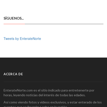
SÍGUENOS...
Tweets by EnterateNorte
ACERCA DE
EnterateNorte.com es el sitio indicado para entretenerte por
horas, leyendo noticias del interés de todas las edades.
Así como viendo fotos y videos exclusivos, y estar enterado de los
eventos que se llevarán a cabo en la región.