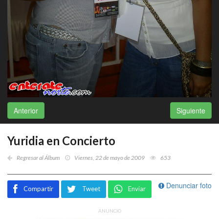
Anterior
Siguiente
Yuridia en Concierto
Regresar al Álbum
Viernes, 22 de mayo de 2009
653
Denunciar foto
Compartir
Tweet
Enviar
ANUNCIO