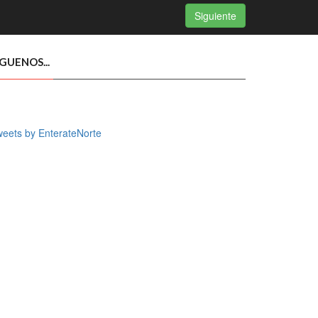
Siguiente
ÍGUENOS...
eets by EnterateNorte