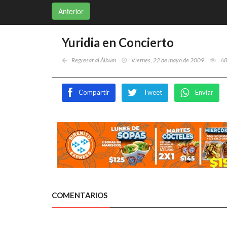
Anterior
Yuridia en Concierto
Regresar al Álbum
Viernes, 22 de mayo de 2009
6
Compartir
Tweet
Enviar
COMENTARIOS