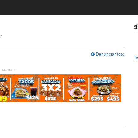
S
82
Denunciar foto
Tw
ANUNCIO