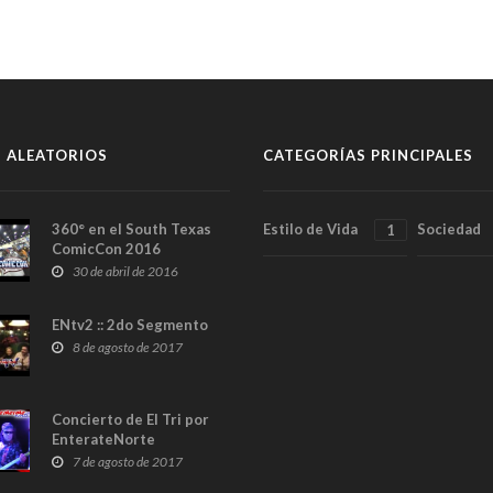
 ALEATORIOS
CATEGORÍAS PRINCIPALES
360° en el South Texas
Estilo de Vida
Sociedad
1
ComicCon 2016
30 de abril de 2016
ENtv2 :: 2do Segmento
8 de agosto de 2017
Concierto de El Tri por
EnterateNorte
7 de agosto de 2017