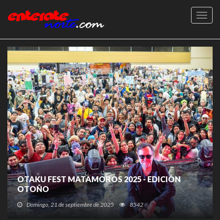
Toggl
navig
OTAKU FEST MATAMOROS 2025 - EDICIÓN
OTOÑO
Domingo, 21 de septiembre de 2025
8542
En Centro de Convenciones Mundo Nuevo.