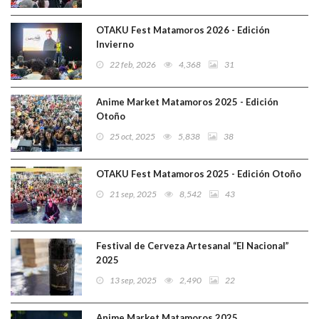
OTAKU Fest Matamoros 2026 - Edición
Invierno
22 feb, 2026
4,368
31
Anime Market Matamoros 2025 - Edición
Otoño
25 oct, 2025
5,838
38
OTAKU Fest Matamoros 2025 - Edición Otoño
21 sep, 2025
8,542
43
Festival de Cerveza Artesanal “El Nacional”
2025
13 sep, 2025
2,490
22
Anime Market Matamoros 2025