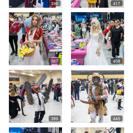
396
417
367
408
389
445