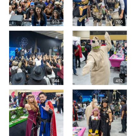
913
765
544
452