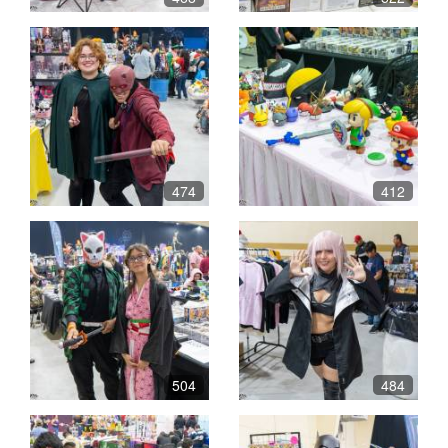
474
412
504
484