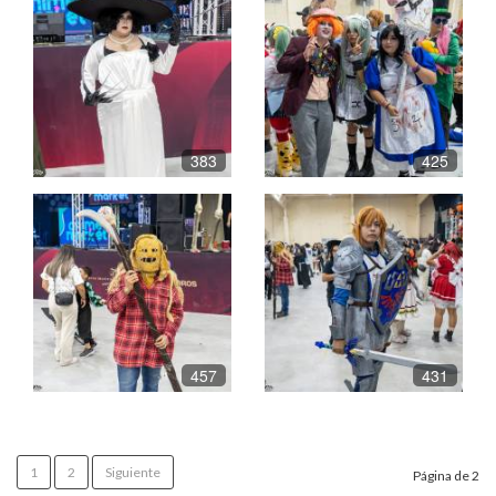
383
425
457
431
1
2
Siguiente
Página de 2