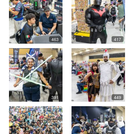
463
417
391
449