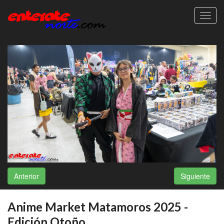
Toggl
navig
Anterior
Siguiente
Anime Market Matamoros 2025 -
Edición Otoño