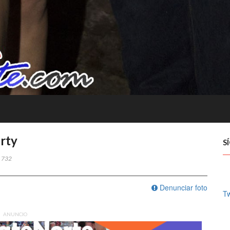
rty
S
732
Denunciar foto
Tw
ANUNCIO