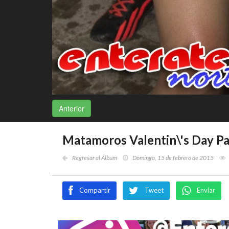
Anterior
Matamoros Valentin\'s Day Pa
Regresar al Álbum
Domingo, 15 de febrero de 2015
Compartir
Tweet
Enviar