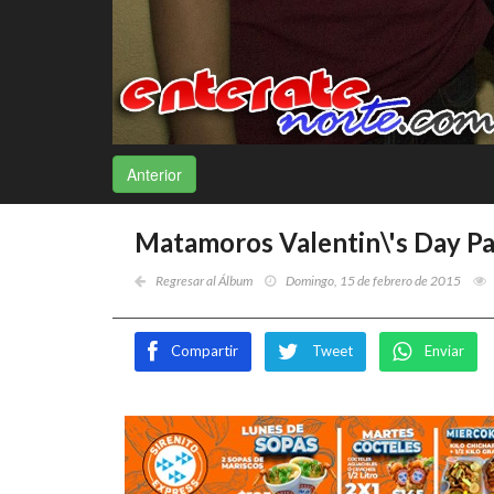
Anterior
Matamoros Valentin\'s Day Pa
Regresar al Álbum
Domingo, 15 de febrero de 2015
Compartir
Tweet
Enviar