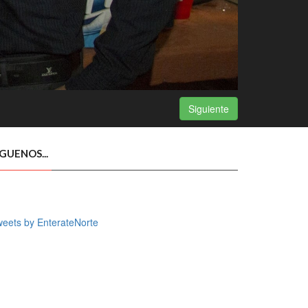
Siguiente
ÍGUENOS...
eets by EnterateNorte