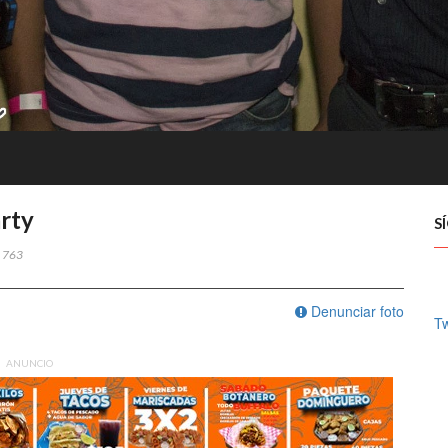
rty
S
763
Denunciar foto
Tw
ANUNCIO