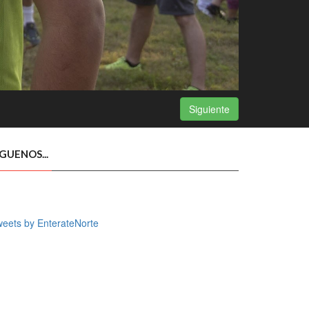
Siguiente
ÍGUENOS...
eets by EnterateNorte