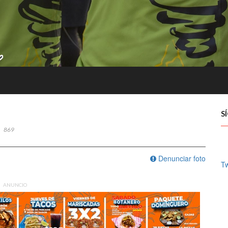
S
869
Denunciar foto
Tw
ANUNCIO