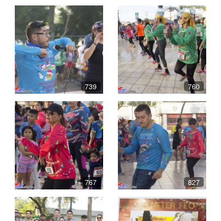
739
760
767
827