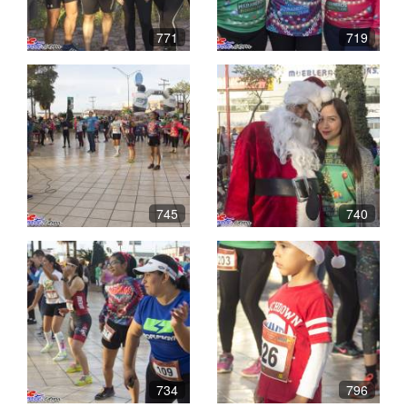
771
719
745
740
734
796