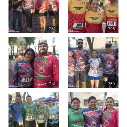
732
725
718
750