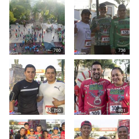
700
736
750
801