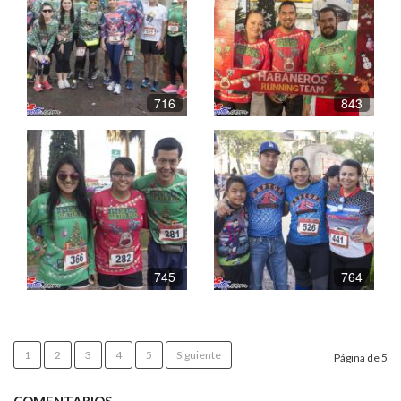
716
843
745
764
1
2
3
4
5
Siguiente
Página de 5