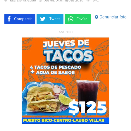
Regresar al Álbum
Jueves, 5 de mayo de 2016
641
Denunciar foto
Compartir
Tweet
Enviar
ANUNCIO