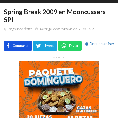
Spring Break 2009 en Mooncussers
SPI
Regresar al Álbum
Domingo, 22 de marzo de 2009
635
Denunciar foto
Compartir
Tweet
Enviar
ANUNCIO