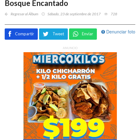
Bosque Encantado
Regresar al Álbum
Sábado, 23 de septiembre de 2017
728
Denunciar foto
Compartir
Tweet
Enviar
ANUNCIO