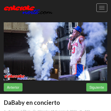
Toggl
navig
Anterior
Siguiente
DaBaby en concierto