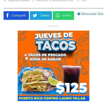
Regresar al Álbum
Miércoles, 15 de marzo de 2023
742
Denunciar foto
Compartir
Tweet
Enviar
ANUNCIO