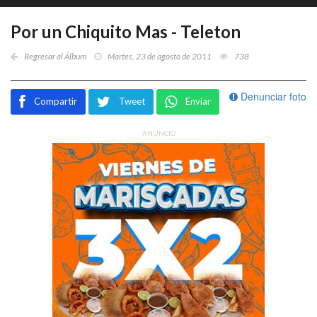
Por un Chiquito Mas - Teleton
Regresar al Álbum
Martes, 23 de agosto de 2011
738
Denunciar foto
Compartir
Tweet
Enviar
ANUNCIO