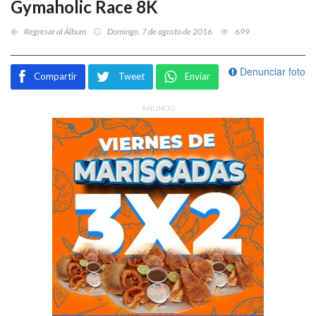
Gymaholic Race 8K
Regresar al Álbum
Domingo, 7 de agosto de 2016
699
Denunciar foto
Compartir
Tweet
Enviar
ANUNCIO