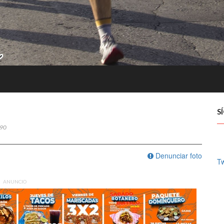
S
90
Denunciar foto
Tw
ANUNCIO