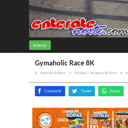
Anterior
Gymaholic Race 8K
Regresar al Álbum
Domingo, 7 de agosto de 2016
6
Compartir
Tweet
Enviar