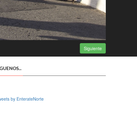
Siguiente
ÍGUENOS...
eets by EnterateNorte