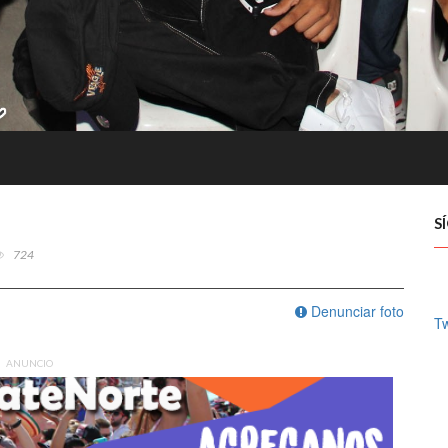
S
724
Denunciar foto
Tw
ANUNCIO