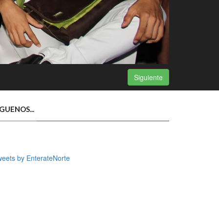
Siguiente
ÍGUENOS...
eets by EnterateNorte