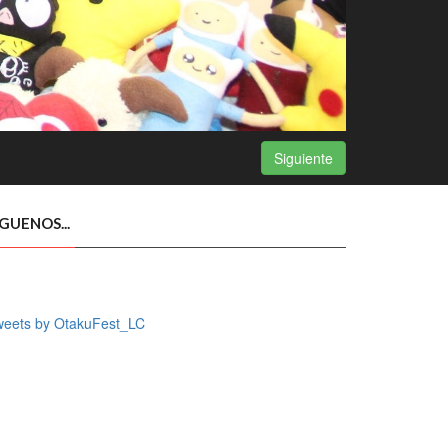
Siguiente
ÍGUENOS...
weets by OtakuFest_LC