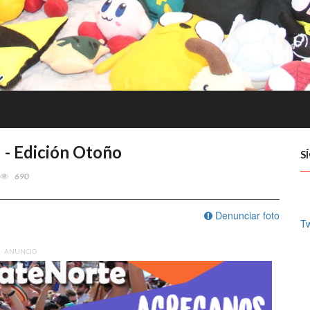
- Edición Otoño
S
690
Denunciar foto
T
ANUNCIO