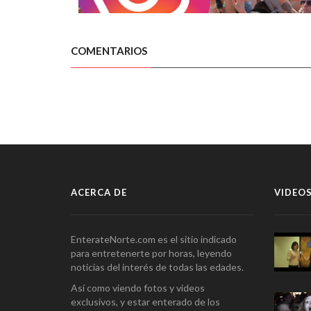
COMENTARIOS
ACERCA DE
VIDEOS
EnterateNorte.com es el sitio indicado
para entretenerte por horas, leyendo
noticias del interés de todas las edades.
Así como viendo fotos y videos
exclusivos, y estar enterado de los