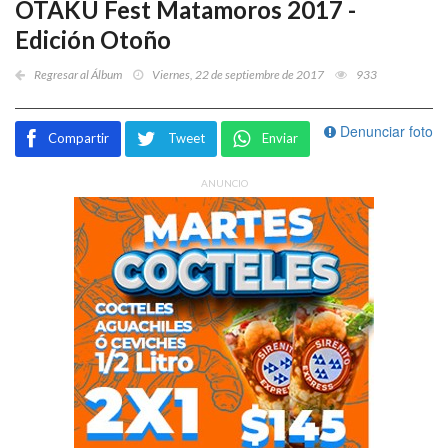
OTAKU Fest Matamoros 2017 -
Edición Otoño
Regresar al Álbum
Viernes, 22 de septiembre de 2017
933
Denunciar foto
Compartir
Tweet
Enviar
ANUNCIO