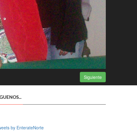
Siguiente
ÍGUENOS...
eets by EnterateNorte