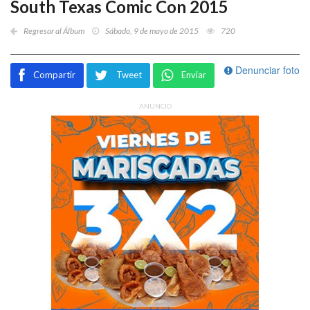
South Texas Comic Con 2015
Regresar al Álbum
Sábado, 9 de mayo de 2015
720
Denunciar foto
Compartir
Tweet
Enviar
ANUNCIO