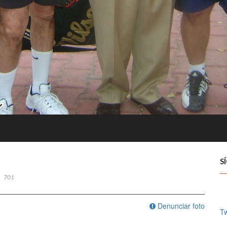
S
701
Denunciar foto
Tw