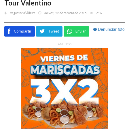
Tour Valentino
Regresar al Álbum
Jueves, 12 de febrero de 2015
716
Denunciar foto
Compartir
Tweet
Enviar
ANUNCIO