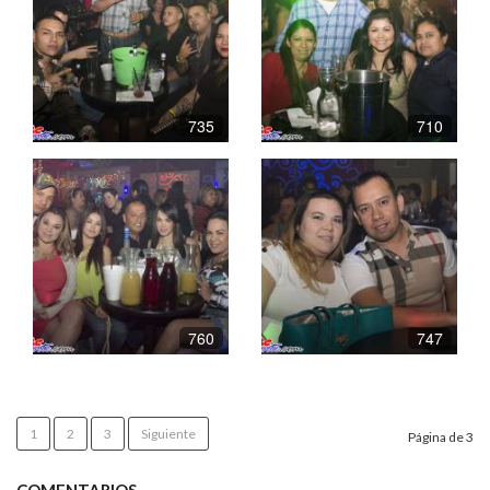
735
710
760
747
1
2
3
Siguiente
Página de 3