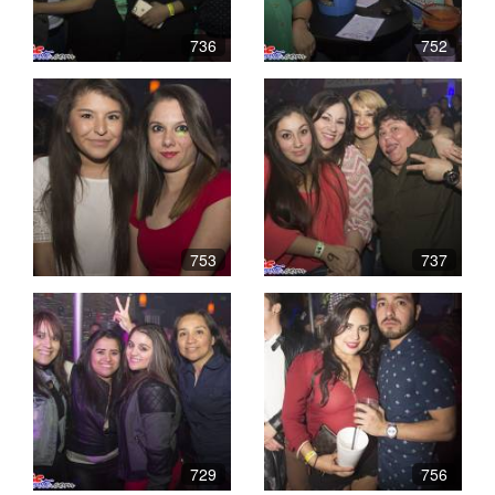
736
752
753
737
729
756