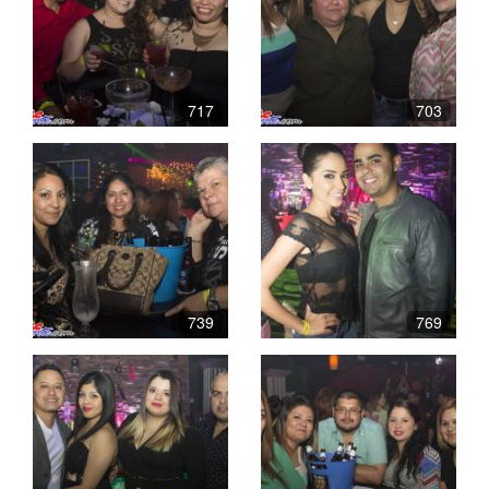
717
703
739
769