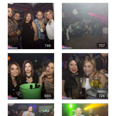
746
707
693
726