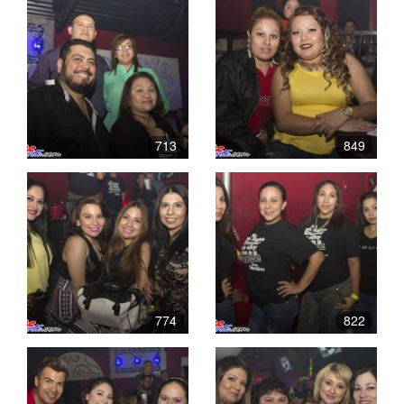
713
849
774
822