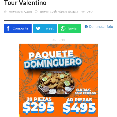
Tour Valentino
Regresar al Álbum
Jueves, 12 de febrero de 2015
780
Denunciar foto
Compartir
Tweet
Enviar
ANUNCIO