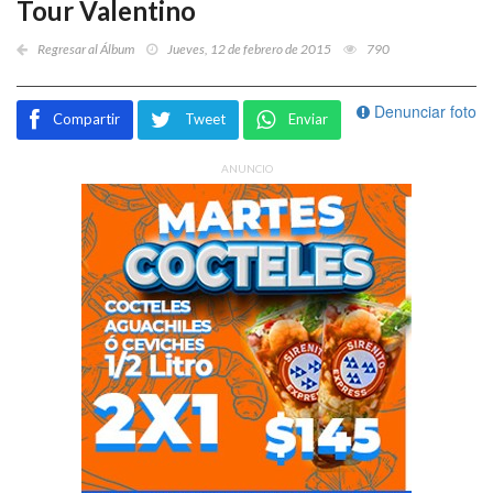
Tour Valentino
Regresar al Álbum
Jueves, 12 de febrero de 2015
790
Denunciar foto
Compartir
Tweet
Enviar
ANUNCIO