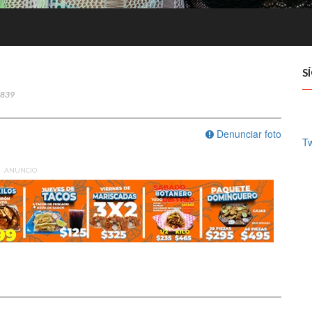
S
839
Denunciar foto
Tw
ANUNCIO