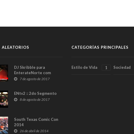
 ALEATORIOS
CATEGORÍAS PRINCIPALES
DJ Skribble para
Estilo de Vida
Sociedad
1
EnterateNorte com
7 de agosto de 2017
ENtv2 :: 2do Segmento
8 de agosto de 2017
South Texas Comic Con
2014
26 de abril de 2014