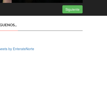
Siguiente
ÍGUENOS...
eets by EnterateNorte