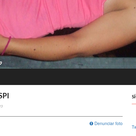
SPI
S
93
Denunciar foto
Tw