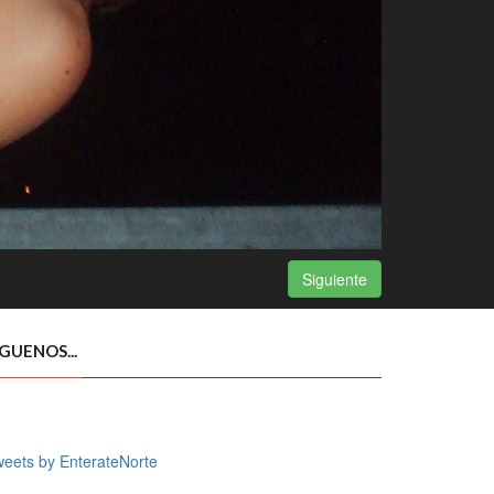
Siguiente
ÍGUENOS...
eets by EnterateNorte